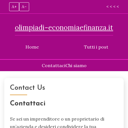
A+
A–
< < < <
olimpiadi-economiaefinanza.it
Home
Tutti i post
Contattaci
Chi siamo
Skip
to
Contact Us
content
Contattaci
Se sei un imprenditore o un proprietario di
un’azienda e desideri condividere la tua