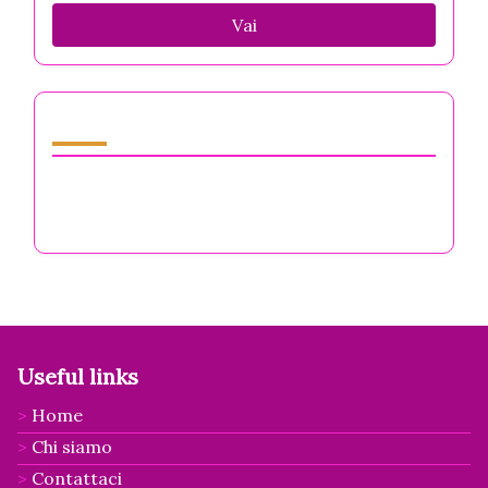
Vai
Scopri un post casuale
Come Trovare Se Stessi Tra le Sfide di Stress,
Ansia e Isolamento Imprenditoriale
Useful links
Home
Chi siamo
Contattaci