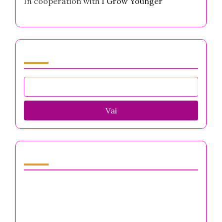
In cooperation with
I Grow Younger
Sfoglia by Category
Vai
Scopri un post casuale
No Drama Discipline: Padroneggiare la
Resilienza Mentale, la Gestione dello Stress e
la Concentrazione per Imprenditori