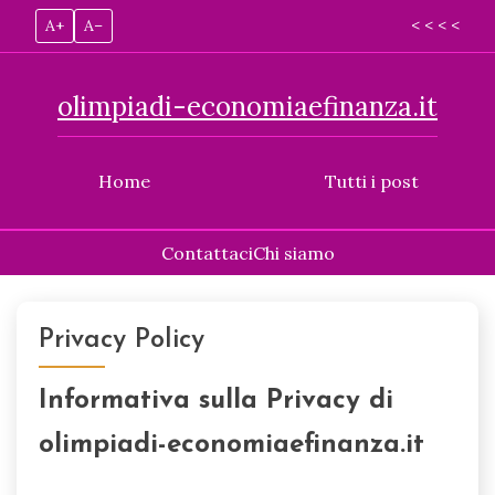
A+
A–
< < < <
olimpiadi-economiaefinanza.it
Home
Tutti i post
Contattaci
Chi siamo
Skip
to
Privacy Policy
content
Informativa sulla Privacy di
olimpiadi-economiaefinanza.it