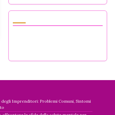
Scopri un post casuale
Supporto per la Salute Mentale dei
Proprietari di Impresa: Strategie per la
Resilienza, la Gestione dello Stress e il
Benessere
e degli Imprenditori: Problemi Comuni, Sintomi
to
 affrontare le sfide della salute mentale per