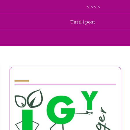
< < < <
Tutti i post
Partner