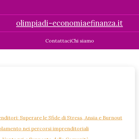
olimpiadi-economiaefinanza.it
Contattaci
Chi siamo
ditori: Superare le Sfide di Stress, Ansia e Burnout
solamento nei percorsi imprenditoriali