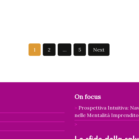
1
2
…
5
Next
On focus
Prospettiva Intuitiva: Nav
nelle Mentalità Imprenditor