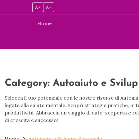
A+
A–
Home
Skip
to
content
Category:
Autoaiuto e Svilu
Sblocca il tuo potenziale con le nostre risorse di Autoa
legate alla salute mentale. Scopri strategie pratiche, ar
produttività. Abbraccia un viaggio di auto-scoperta e res
di crescita e successo!
Home
Autoaiuto e Sviluppo Personale