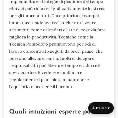
Incorporare queste abitudini può portare a
miglioramenti a lungo termine nella salute
mentale, beneficiando infine le prestazioni
aziendali e la soddisfazione personale.
Come possono gli imprenditori creare
un equilibrio sostenibile tra vita
lavorativa e personale?
Gli imprenditori possono creare un equilibrio
sostenibile tra vita lavorativa e personale dando
priorità alle risorse per la salute mentale.
Utilizzare strumenti come terapia, app di
meditazione e gruppi di supporto tra pari aiuta a
🌐 Italian ▾
gestire stress, ansia e sentimenti di isolamento.
La ricerca indica che il 72% degli imprenditori