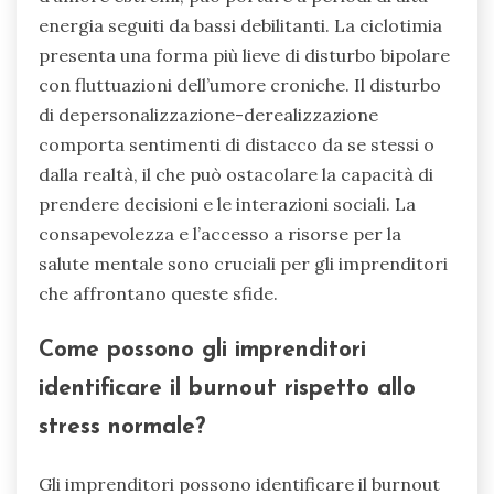
Quali problemi di salute
mentale rari potrebbero
incontrare gli imprenditori?
Gli imprenditori possono incontrare problemi di
salute mentale rari come il disturbo bipolare, la
ciclotimia o il disturbo di depersonalizzazione-
derealizzazione. Queste condizioni possono
influenzare significativamente la loro capacità di
gestire lo stress e mantenere la produttività. Il
disturbo bipolare, caratterizzato da sbalzi
d’umore estremi, può portare a periodi di alta
energia seguiti da bassi debilitanti. La ciclotimia
presenta una forma più lieve di disturbo bipolare
con fluttuazioni dell’umore croniche. Il disturbo