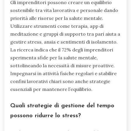
Le abitudini quotidiane che migliorano il
benessere mentale per i proprietari di imprese
includono esercizio regolare, pratiche di
mindfulness e mantenimento di una routine
strutturata. Queste abitudini aiutano a ridurre
stress e ansia, mentre favoriscono un senso di
connessione e scopo.
L’esercizio, anche in brevi intervalli, rilascia
endorfine, migliorando l’umore e i livelli di
energia. Le pratiche di mindfulness, come la
meditazione o la respirazione profonda,
migliorano la concentrazione e la regolazione
emotiva. Una routine strutturata fornisce
prevedibilità, riducendo i sentimenti di
isolamento e sovraccarico.