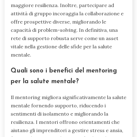
necessità di connessioni comunitarie. Inoltre, il
networking può portare a opportunità
collaborative, migliorando resilienza e strategie
di coping. Costruendo relazioni, gli imprenditori
possono condividere esperienze, risorse e
strategie, creando un ambiente di supporto
essenziale per il benessere mentale.
In che modo costruire una rete di
supporto può alleviare i sentimenti di
isolamento?
Costruire una rete di supporto può ridurre
significativamente i sentimenti di isolamento
creando connessioni e fornendo risorse
emotive. Interagire con i coetanei offre
convalida e esperienze condivise, che possono