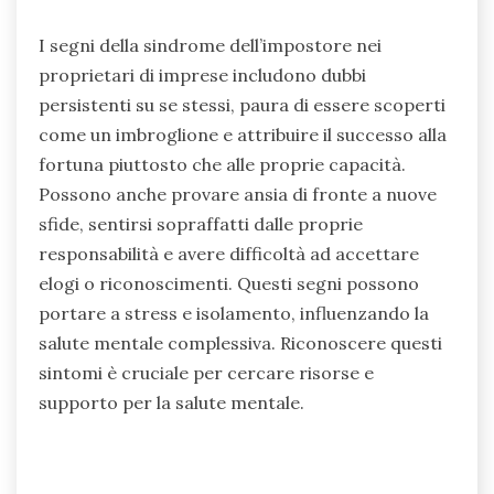
temporanea e pressione. Il burnout è
tipicamente il risultato di stress prolungato
senza un adeguato recupero. I segni di burnout
includono esaurimento emotivo, prestazioni
ridotte e distacco dal lavoro. Lo stress normale
può risolversi con brevi pause o cambiamenti nel
carico di lavoro. Comprendere queste differenze
è cruciale per mantenere la salute mentale e la
produttività.
Quali sono i segni della sindrome
dell’impostore nei proprietari di
imprese?
I segni della sindrome dell’impostore nei
proprietari di imprese includono dubbi