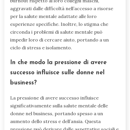
derivante dal bilanciamento delle esigenze
aziendali e delle responsabilità personali. Spesso
sperimentano ansia a causa delle pressioni
sociali e dell’isolamento dovuto alla mancanza di
reti di supporto. La ricerca indica che le donne
imprenditrici riportano livelli più elevati di
burnout rispetto ai loro colleghi maschi,
aggravati dalle difficoltà nell’accesso a risorse
per la salute mentale adattate alle loro
esperienze specifiche. Inoltre, lo stigma che
circonda i problemi di salute mentale può
impedir loro di cercare aiuto, portando a un
ciclo di stress e isolamento.
In che modo la pressione di avere
successo influisce sulle donne nel