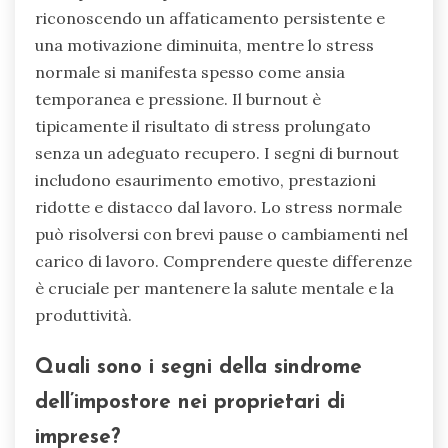
di depersonalizzazione-derealizzazione
comporta sentimenti di distacco da se stessi o
dalla realtà, il che può ostacolare la capacità di
prendere decisioni e le interazioni sociali. La
consapevolezza e l’accesso a risorse per la
salute mentale sono cruciali per gli imprenditori
che affrontano queste sfide.
Come possono gli imprenditori
identificare il burnout rispetto allo
stress normale?
Gli imprenditori possono identificare il burnout
riconoscendo un affaticamento persistente e
una motivazione diminuita, mentre lo stress
normale si manifesta spesso come ansia