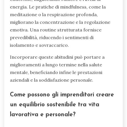
1. Stabilire una routine quotidiana per creare
struttura.
2. Impegnarsi in attività fisiche per migliorare
l’umore.
3. Praticare mindfulness o meditazione per
ridurre l’ansia.
4. Cercare terapia o consulenza per
orientamenti professionali.
5. Costruire una rete di colleghi imprenditori per
supporto.
6. Stabilire confini chiari per mantenere
l’equilibrio tra vita lavorativa e personale.
Quali abitudini quotidiane possono
migliorare il benessere mentale per i
proprietari di imprese?