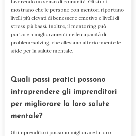
alleviare la solitudine. Gli studi indicano che gli
imprenditori con sistemi di supporto solidi
riportano livelli di stress più bassi e una
maggiore resilienza. Inoltre, partecipare ad
attività di gruppo incoraggia la collaborazione e
offre prospettive diverse, migliorando le
capacità di problem-solving. In definitiva, una
rete di supporto robusta serve come un asset
vitale nella gestione delle sfide per la salute
mentale.
Quali sono i benefici del mentoring
per la salute mentale?
Il mentoring migliora significativamente la salute
mentale fornendo supporto, riducendo i