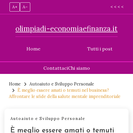
A+
A–
< < < <
olimpiadi-economiaefinanza.it
Home
Tutti i post
Contattaci
Chi siamo
Skip
to
Home
Autoaiuto e Sviluppo Personale
È meglio essere amati o temuti nel business?
content
Affrontare le sfide della salute mentale imprenditoriale
Autoaiuto e Sviluppo Personale
È meglio essere amati o temuti